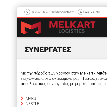
3ο χλμ. Π.Ε.Ο. Λιβαδειάς Ανάληψης
22610 27758
ΣΥΝΕΡΓΑΤΕΣ
Με την πάροδο των χρόνων στην
Melkart - Μπάτ
τεχνογνωσία στο αντικείµενο µας. Η μακροχρόνι
αποκλειστικές συνεργασίες µε µερικές από τις 
MARS
NESTLE