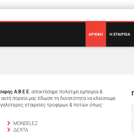
ΑΡΧΙΚΗ
Η ΕΤΑΙΡΕΙΑ
σαρης Α.Β.Ε.Ε.
αποκτήσαµε πολύτιµη εµπειρία &
α αυτή πορεία μας έδωσε τη δυνατότητα να κλείσουμε
µεγαλύτερες εταιρείες τροφίμων & ποτών όπως:
MONDELEZ
ΔΕΛΤΑ